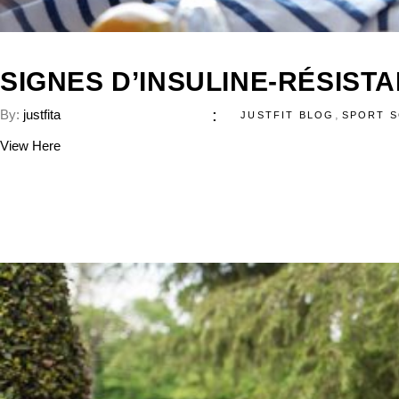
SIGNES D’INSULINE-RÉSIST
By:
justfita
,
JUSTFIT BLOG
SPORT S
View Here