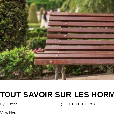
TOUT SAVOIR SUR LES HO
By:
justfita
JUSTFIT BLOG
View Here