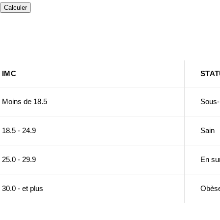
Calculer
IMC
STAT
Moins de 18.5
Sous-
18.5 - 24.9
Sain
25.0 - 29.9
En su
30.0 - et plus
Obès