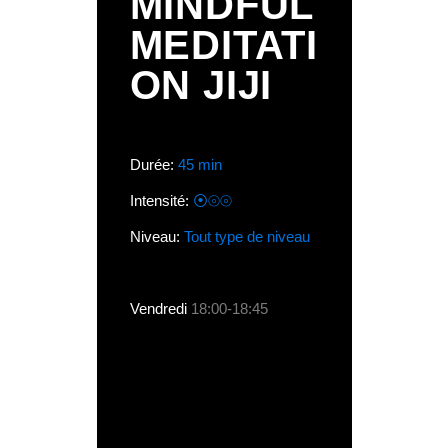
MINDFUL
MEDITATI
ON JIJI
Durée:
45 min
Intensité:
⦿⦾⦾
Niveau:
Tout type de niveau
Vendredi
18:00-18:45