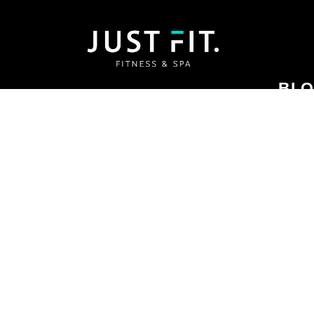
BLO
L’espace de fitness dispose d’un espace
de cardio musculation entièrement
LES B
équipé par le leader italien Panatta,
DIFFÉ
d’une salle de spinning, d’un espace de
cross training, d’une salle de cours
collectif ainsi que d’un studio de pilâtes
TOUT 
équipé d’un Réformer et d’un Cadillac.
BONH
SIGNE
NOS RÉSEAUX SOCIAUX