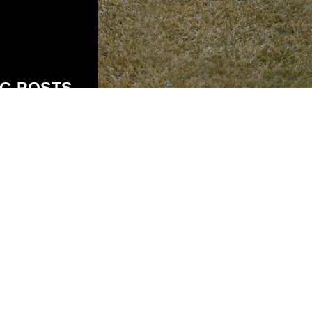
G POSTS
ADRESSE
39 Lot Ryad Partners
lotissement Vert Marine
Dar Bouazza 20020, Ca
ÉNÉFICES MÉDICINAUX DES
RENTES HERBES ET ÉPICES
0522 29 08 14
SAVOIR SUR LES HORMONES DU
0636 94 36 61
EUR
info@justfitandspa.com
S D’INSULINE-RÉSISTANCE