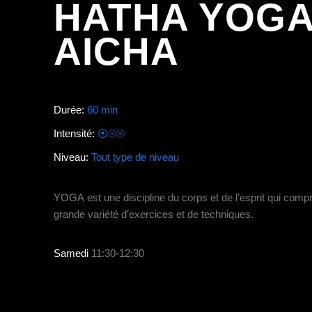
HATHA YOG
AICHA
Durée:
60 min
Intensité:
⦿⦾⦾
Niveau:
Tout type de niveau
YOGA
est une discipline du corps et de l’esprit qui com
grande variété d’exercices et de techniques.
Samedi
11:30-12:30