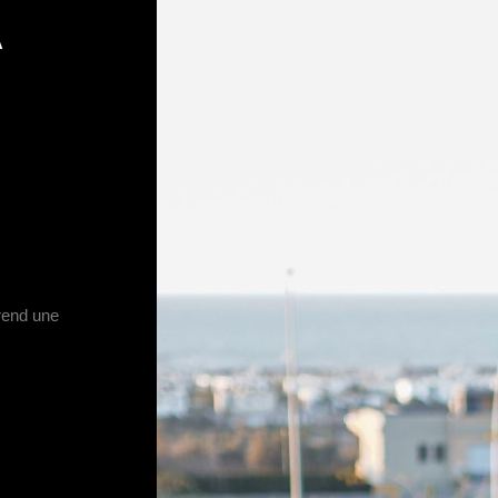
A
prend une