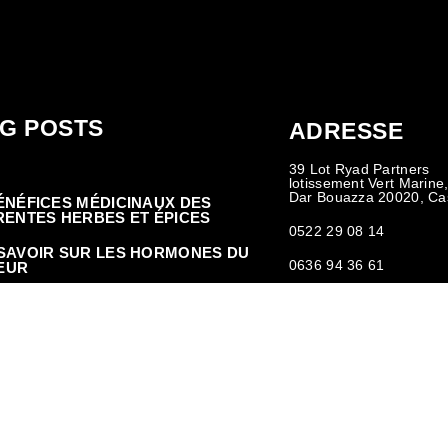
G POSTS
ADRESSE
39 Lot Ryad Partners
lotissement Vert Marine
Dar Bouazza 20020, Ca
ÉNÉFICES MÉDICINAUX DES
RENTES HERBES ET ÉPICES
0522 29 08 14
SAVOIR SUR LES HORMONES DU
0636 94 36 61
EUR
info@justfitandspa.com
S D’INSULINE-RÉSISTANCE