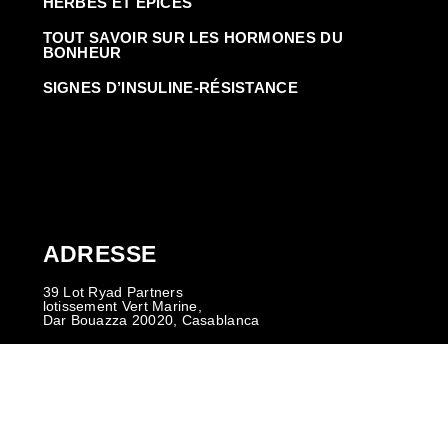
HERBES ET ÉPICES
TOUT SAVOIR SUR LES HORMONES DU
BONHEUR
SIGNES D’INSULINE-RÉSISTANCE
ADRESSE
39 Lot Ryad Partners
lotissement Vert Marine,
Dar Bouazza 20020, Casablanca
0522 29 08 14
0636 94 36 61
info@justfitandspa.com